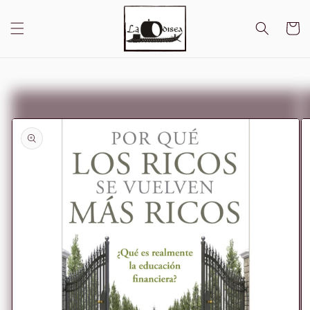
Ir
directamente
al contenido
Carrito
Ir
directamente
a la
información
del producto