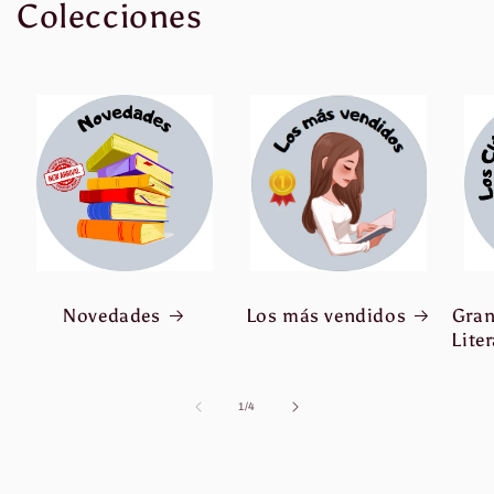
Colecciones
Crédito sujeto a aprobación.
¿Tienes dudas? Consulta nuestra
Ayuda.
Novedades
Los más vendidos
Gran
Lite
de
1
/
4