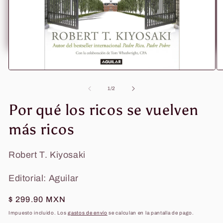
Abrir
Ab
elemento
el
multimedia
mu
de
1
/
2
1
2
en
en
Por qué los ricos se vuelven
una
un
ventana
ve
más ricos
modal
mo
Robert T. Kiyosaki
Editorial: Aguilar
Precio
$ 299.90 MXN
habitual
Impuesto incluido. Los
gastos de envío
se calculan en la pantalla de pago.