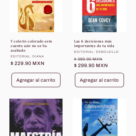
Y colorín colorado este
Las 6 decisiones más
cuento aún no se ha
importantes de tu vida
acabado
Proveedor:
EDITORIAL: DEBOLSILLO
Proveedor:
EDITORIAL: DIANA
Precio
Precio
$ 389.90 MXN
Precio
$ 229.90 MXN
habitual
$ 299.90 MXN
de
habitual
oferta
Agregar al carrito
Agregar al carrito