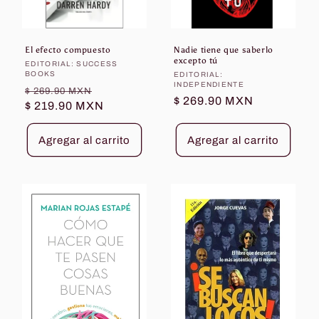
El efecto compuesto
Nadie tiene que saberlo
excepto tú
Proveedor:
EDITORIAL: SUCCESS
BOOKS
Proveedor:
EDITORIAL:
INDEPENDIENTE
Precio
Precio
$ 269.90 MXN
Precio
$ 269.90 MXN
habitual
$ 219.90 MXN
de
habitual
oferta
Agregar al carrito
Agregar al carrito