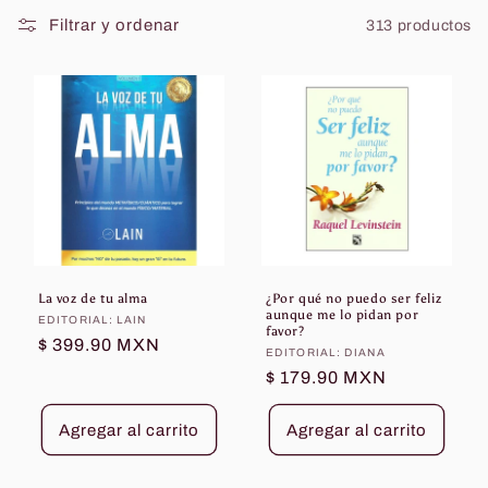
:
Filtrar y ordenar
313 productos
La voz de tu alma
¿Por qué no puedo ser feliz
aunque me lo pidan por
Proveedor:
EDITORIAL: LAIN
favor?
Precio
$ 399.90 MXN
Proveedor:
EDITORIAL: DIANA
habitual
Precio
$ 179.90 MXN
habitual
Agregar al carrito
Agregar al carrito