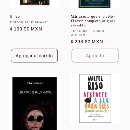
El feo
Más astuto que el diablo -
El texto completo original
Proveedor:
EDITORIAL: DIAMANTE
sin editar
Precio
$ 199.90 MXN
Proveedor:
EDITORIAL: SOUND
habitual
WISDOM
Precio
$ 298.90 MXN
habitual
Agregar al carrito
Agotado