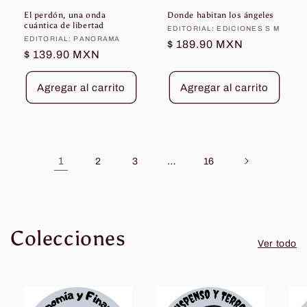
El perdón, una onda
Donde habitan los ángeles
cuántica de libertad
Proveedor:
EDITORIAL: EDICIONES S M
Proveedor:
EDITORIAL: PANORAMA
Precio
$ 189.90 MXN
Precio
$ 139.90 MXN
habitual
habitual
Agregar al carrito
Agregar al carrito
1
…
2
3
16
Colecciones
Ver todo