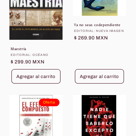
Ya no seas codependiente
Proveedor:
EDITORIAL: NUEVA IMAGEN
Precio
$ 269.90 MXN
habitual
Maestría
Proveedor:
EDITORIAL: OCÉANO
Precio
$ 299.90 MXN
habitual
Agregar al carrito
Agregar al carrito
Oferta