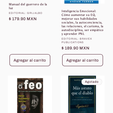
Manual del guerrero de la
luz
Inteligencia Emocional:
Proveedor:
EDITORIAL: GRIJALBO
Cómo aumentar su EQ,
Precio
$ 179.90 MXN
mejorar sus habilidades
sociales, la autoconciencia,
habitual
las relaciones, el carisma, la
autodisciplina, ser empático
y aprender PNL
Proveedor:
EDITORIAL: BRAVEX
PUBLICATIONS
Precio
$ 189.90 MXN
habitual
Agregar al carrito
Agregar al carrito
Agotado