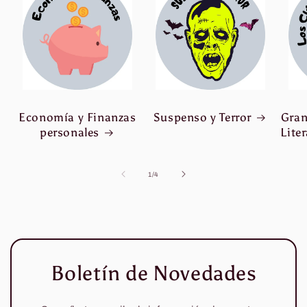
Economía y Finanzas
Suspenso y Terror
Gran
personales
Lite
de
1
/
4
Boletín de Novedades