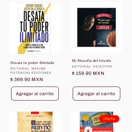
Mi filosofía del triunfo
Desata tu poder ilimitado
Proveedor:
EDITORIAL: SELECTOR
Proveedor:
EDITORIAL: MÁXIMO
Precio
$ 159.90 MXN
POTENCIAL EDICIONES
Precio
$ 369.90 MXN
habitual
habitual
Agregar al carrito
Agregar al carrito
Oferta