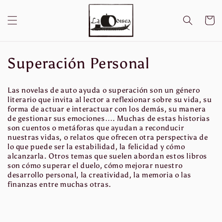
Ir
directamente
al contenido
Carrito
C
Superación Personal
o
Las novelas de auto ayuda o superación son un género
l
literario que invita al lector a reflexionar sobre su vida, su
forma de actuar e interactuar con los demás, su manera
e
de gestionar sus emociones…. Muchas de estas historias
son cuentos o metáforas que ayudan a reconducir
c
nuestras vidas, o relatos que ofrecen otra perspectiva de
lo que puede ser la estabilidad, la felicidad y cómo
c
alcanzarla. Otros temas que suelen abordan estos libros
son cómo superar el duelo, cómo mejorar nuestro
i
desarrollo personal, la creatividad, la memoria o las
finanzas entre muchas otras.
ó
n