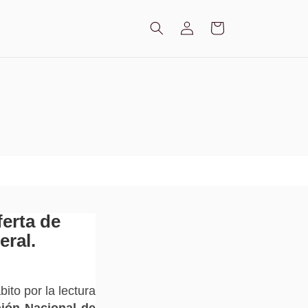
Iniciar
Carrito
sesión
ferta de
eral.
ito por la lectura
ión Nacional de