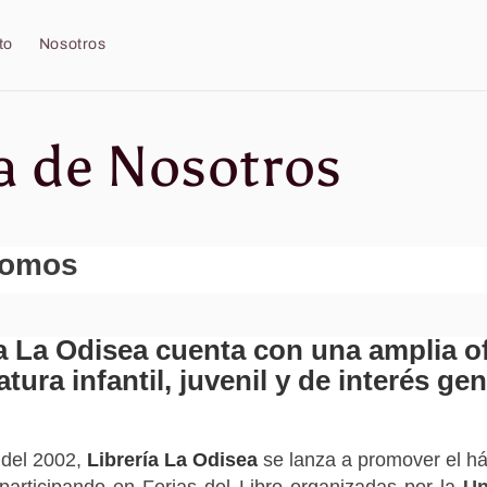
to
Nosotros
a de Nosotros
somos
a La Odisea cuenta con una amplia o
ratura infantil, juvenil y de interés gen
 del 2002,
Librería La Odisea
se lanza a promover el háb
 participando en Ferias del Libro organizadas por la
Un