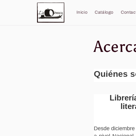
Ir
directamente
al contenido
Inicio
Catálogo
Contac
Acerc
Quiénes 
Librerí
lite
Desde diciembre
a nivel Nacional