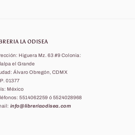
BRERIA LA ODISEA
rección: Higuera Mz. 63 #9 Colonia:
lalpa el Grande
udad: Álvaro Obregón, CDMX
 P. 01377
ís: México
léfonos: 5514062259 ó 5524028968
ail:
info@libreriaodisea.com